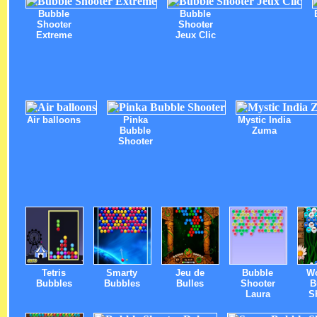
Bubble
Bubble
Shooter
Shooter
Extreme
Jeux Clic
Air balloons
Pinka
Mystic India
Bubble
Zuma
Shooter
Tetris
Smarty
Jeu de
Bubble
W
Bubbles
Bubbles
Bulles
Shooter
B
Laura
S