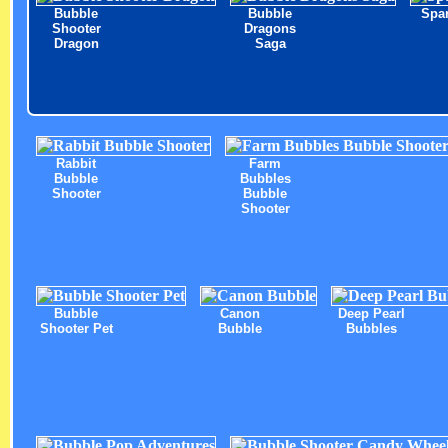
Bubble
Bubble
Spar
Shooter
Dragons
Dragon
Saga
Rabbit
Farm
Bubble
Bubbles
Shooter
Bubble
Shooter
Bubble
Canon
Deep Pearl
Shooter Pet
Bubble
Bubbles