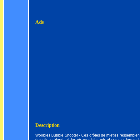
Ads
Description
Woobies Bubble Shooter - Ces drôles de miettes ressemblent 
des cils, prétendant des visages hilarants et comme demandan