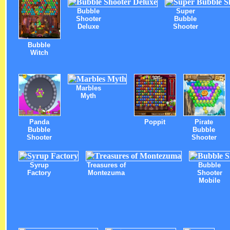
Bubble
Super
Shooter
Bubble
Deluxe
Shooter
Bubble
Witch
Marbles
Myth
Panda
Poppit
Pirate
Bubble
Bubble
Shooter
Shooter
Syrup
Treasures of
Bubble
Factory
Montezuma
Shooter
Mobile