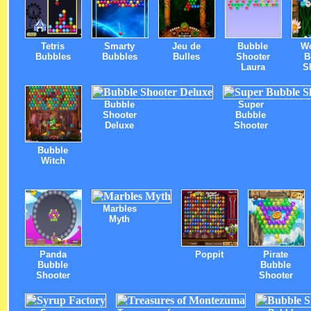
Tetris
Smarty
Jeu de
Bubble
W
Bubbles
Bubbles
Bulles
Shooter
B
Laura
S
Bubble
Super
Shooter
Bubble
Deluxe
Shooter
Bubble
Witch
Marbles
Myth
Panda
Poppit
Pirate
Bubble
Bubble
Shooter
Shooter