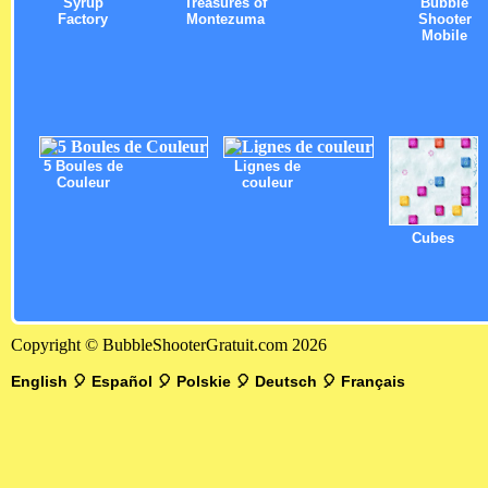
Syrup
Treasures of
Bubble
Factory
Montezuma
Shooter
Mobile
5 Boules de
Lignes de
Couleur
couleur
Cubes
Copyright © BubbleShooterGratuit.com 2026
English
🎈
Español
🎈
Polskie
🎈
Deutsch
🎈
Français