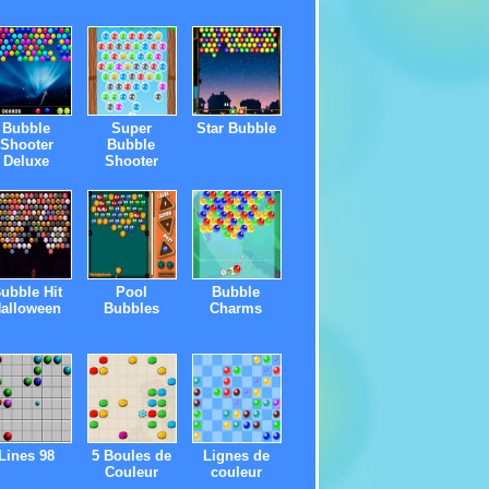
Bubble
Super
Star Bubble
Shooter
Bubble
Deluxe
Shooter
ubble Hit
Pool
Bubble
alloween
Bubbles
Charms
Lines 98
5 Boules de
Lignes de
Couleur
couleur