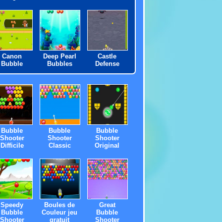
Canon
Deep Pearl
Castle
Bubble
Bubbles
Defense
Bubble
Bubble
Bubble
Shooter
Shooter
Shooter
Difficile
Classic
Original
Speedy
Boules de
Great
Bubble
Couleur jeu
Bubble
Shooter
gratuit
Shooter