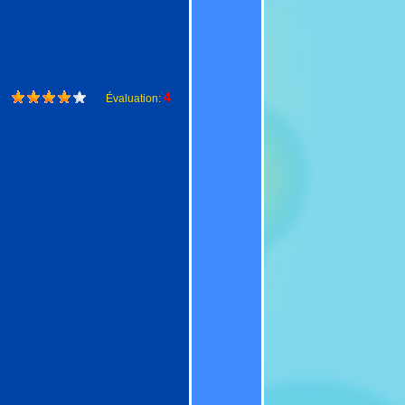
4
Évaluation: