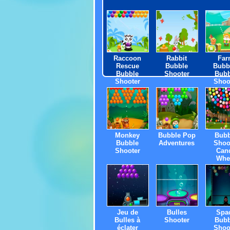
Raccoon
Rabbit
Far
Rescue
Bubble
Bubb
Bubble
Shooter
Bubb
Shooter
Shoo
Monkey
Bubble Pop
Bubb
Bubble
Adventures
Shoo
Shooter
Can
Whe
Jeu de
Bulles
Spa
Bulles à
Shooter
Bubb
éclater
Shoo