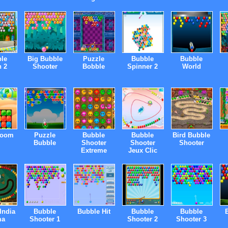
le
Big Bubble
Puzzle
Bubble
Bubble
 2
Shooter
Bobble
Spinner 2
World
Boom
Puzzle
Bubble
Bubble
Bird Bubble
Bubble
Shooter
Shooter
Shooter
Extreme
Jeux Clic
India
Bubble
Bubble Hit
Bubble
Bubble
ma
Shooter 1
Shooter 2
Shooter 3