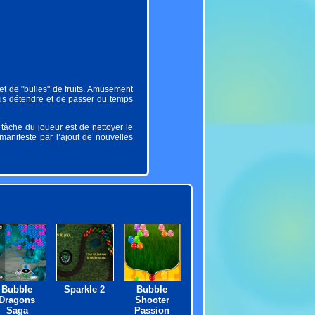
et de "bulles" de fruits. Amusement
ous détendre et de passer du temps
 tâche du joueur est de nettoyer le
manifeste par l’ajout de nouvelles
Bubble
Sparkle 2
Bubble
Dragons
Shooter
Saga
Passion