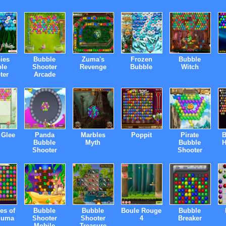
ies
Bubble
Zuma's
Frozen
Bubble
le
Shooter
Revenge
Bubble
Witch
ter
Arcade
 Glee
Panda
Marbles
Poppit
Pirate
B
Bubble
Myth
Bubble
H
Shooter
Shooter
es of
Bubble
Bubble
Boule Rouge
Bubble
zuma
Shooter
Shooter
4
Breaker
Mobile
Treasure