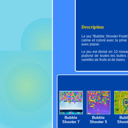
Description
Le jeu "Bubble Shooter Fruits"
calme et coloré avec la pris
avec plaisir.
Le jeu est divisé en 10 nivea
plafond de toutes les bulles
variétés de fruits et de baies.
Bubble
Bubble
Bubb
Shooter 7
Shooter 5
Shoot