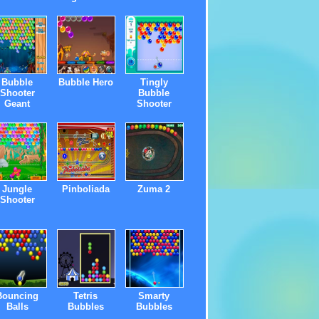
Bubble
Bubble Hero
Tingly
Shooter
Bubble
Geant
Shooter
Jungle
Pinboliada
Zuma 2
Shooter
Bouncing
Tetris
Smarty
Balls
Bubbles
Bubbles