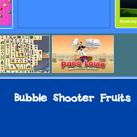
Bubble Sh
Bouncing 
Bubble Shooter Fruits