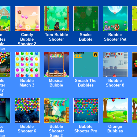
m
Candy
Tom Bubble
Snake
Bubble
les
Bubble
Shooter
Bubble
Shooter Pet
le
Shooter 2
ter
le
Bubble
Musical
Smash The
Bubble
ter
Match 3
Bubble
Bubbles
Shooter 8
dy
el
ce
Bubble
Bubble
Bubble
Orange
le
Shooter 6
Shooter
Shooter Pro
Bubbles
ter
Saga 2