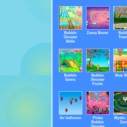
Bubble
Zuma Boom
Bubb
Shooter
Town
Belle
Bubble
Bubble
Bear 
Gems
Shooter
Fruits
Air balloons
Pinka
Mystic 
Bubble
Zu
Shooter