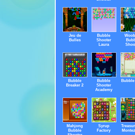
Jeu de
Bubble
Woob
Bulles
Shooter
Bubb
Laura
Shoo
Bubble
Bubble
Bubble
Breaker 2
Shooter
Academy
Mahjong
Syrup
Treasur
Bubble
Factory
Monte
Shooter