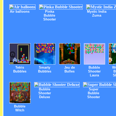
Air balloons
Pinka
Mystic India
Bubble
Zuma
Shooter
Tetris
Smarty
Jeu de
Bubble
W
Bubbles
Bubbles
Bulles
Shooter
B
Laura
S
Bubble
Super
Shooter
Bubble
Deluxe
Shooter
Bubble
Witch