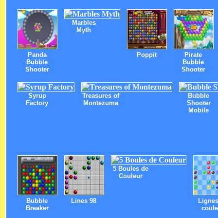
Marbles
Myth
Panda
Poppit
Pirate
Bubble
Bubble
Shooter
Shooter
Syrup
Treasures of
Bubble
Factory
Montezuma
Shooter
Mobile
5 Boules de
Couleur
Bubble
Lines 98
Lignes
Breaker
coule